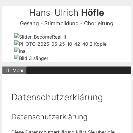
Zum
Hans-Ulrich
Höfle
Inhalt
Gesang - Stimmbildung - Chorleitung
springen
Menü
Datenschutzerklärung
Datenschutzerklärung
Diese Datenschutzerklärung klärt Sie über die